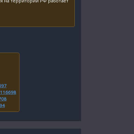
ия на территории РФ работает
697
3116698
708
694