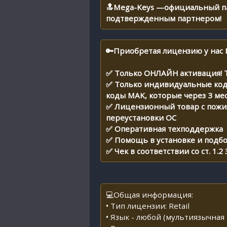
🔝Mega-Keys —официальный парт
подтвержденным партнером!
🔑Приобретая лицензию у нас 
✅ Только ОНЛАЙН активация! 
✅ Только индивидуальные код
коды MAK, которые через 3 ме
✅ Лицензионный товар с пожиз
переустановки ОС
✅ Оперативная техподдержка
✅ Помощь в установке и подб
✅ Чек в соответствии со ст. 1.
💻Общая информация:
• Тип лицензии: Retail
• Язык - любой (мультиязычная