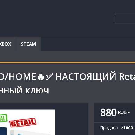
XBOX
STEAM
RO/HOME🔥✅ НАСТОЯЩИЙ Retai
онный ключ
880
RUB
Продано
>
1000