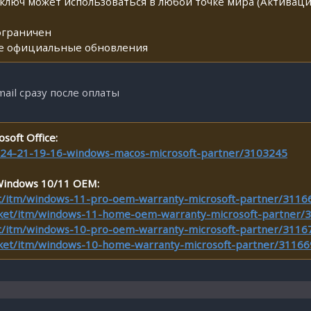
, ключ может использоваться в любой точке мира (Активац
ограничен
все официальные обновления
ail сразу после оплаты
oft Office:
-2024-21-19-16-windows-macos-microsoft-partner/3103245
Windows 10/11 OEM:
ket/itm/windows-11-pro-oem-warranty-microsoft-partner/3116
arket/itm/windows-11-home-oem-warranty-microsoft-partner/
ket/itm/windows-10-pro-oem-warranty-microsoft-partner/3116
arket/itm/windows-10-home-warranty-microsoft-partner/3116