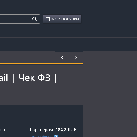
МОИ ПОКУПКИ
l | Чек ФЗ |
Партнерам
184,8
RUB
шт.
как заработать