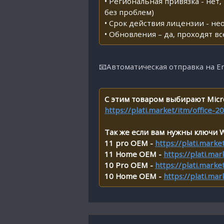
• Региональная привязка - нет
без проблем)
• Срок действия лицензии - не
• Обновления – да, проходят 
📧Автоматическая отправка на Em
С этим товаром выбирают Micros
https://plati.market/itm/office
Так же если вам нужны ключи 
11 pro OEM -
https://plati.mar
11 Home OEM -
https://plati.m
10 Pro OEM -
https://plati.mar
10 Home OEM -
https://plati.m