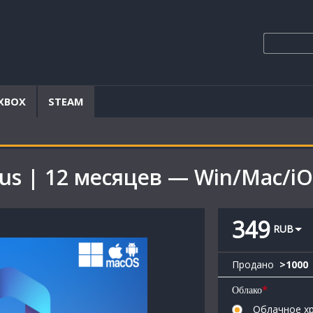
XBOX
STEAM
lus | 12 месяцев — Win/Mac/i
349
RUB
Продано
>
1000
*
Облако
Облачное хр