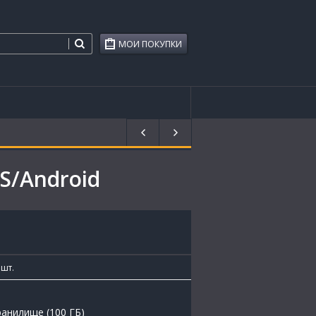
МОИ ПОКУПКИ
OS/Android
шт.
анилище (100 ГБ)