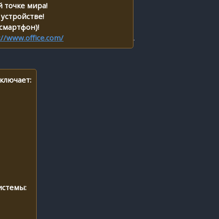
 точке мира!
 устройстве!
 смартфон)!
://www.office.com/
.
включает:
истемы: