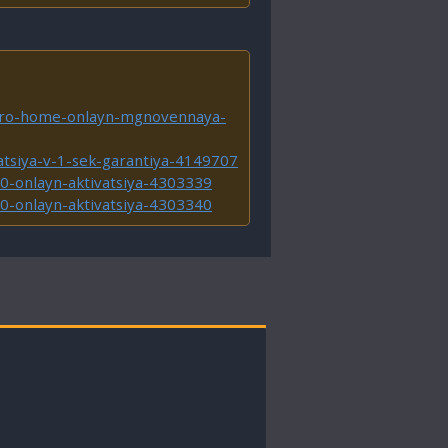
pro-home-onlayn-mgnovennaya-
atsiya-v-1-sek-garantiya-4149707
00-onlayn-aktivatsiya-4303339
00-onlayn-aktivatsiya-4303340