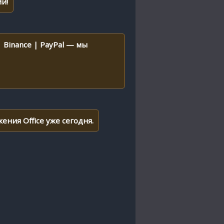
и!
 Binance | PayPal — мы
ения Office уже сегодня.