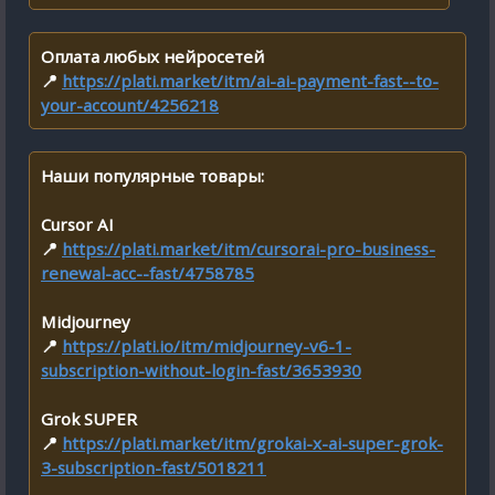
Оплата любых нейросетей
📍
https://plati.market/itm/ai-ai-payment-fast--to-
your-account/4256218
Наши популярные товары:
Cursor AI
📍
https://plati.market/itm/cursorai-pro-business-
renewal-acc--fast/4758785
Midjourney
📍
https://plati.io/itm/midjourney-v6-1-
subscription-without-login-fast/3653930
Grok SUPER
📍
https://plati.market/itm/grokai-x-ai-super-grok-
3-subscription-fast/5018211