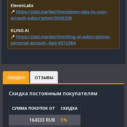
ElevenLabs
📍
https://plati.market/itm/eleven-labs-to-your-
account-subscription/3956338
KLING AI
📍
https://plati.market/itm/kling-ai-subscriptions-
personal-account--fast/4572584
СКИДКИ
ОТЗЫВЫ
Cкидка постоянным покупателям
СУММА ПОКУПОК ОТ
СКИДКА
164333 RUB
5%