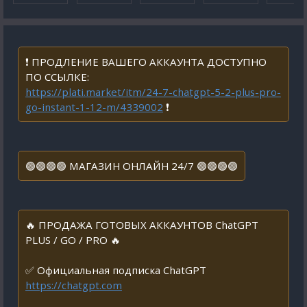
❗ ПРОДЛЕНИЕ ВАШЕГО АККАУНТА ДОСТУПНО
ПО ССЫЛКЕ:
https://plati.market/itm/24-7-chatgpt-5-2-plus-pro-
go-instant-1-12-m/4339002
❗
🟢🟢🟢🟢 МАГАЗИН ОНЛАЙН 24/7 🟢🟢🟢🟢
🔥 ПРОДАЖА ГОТОВЫХ АККАУНТОВ ChatGPT
PLUS / GO / PRO 🔥
✅ Официальная подписка ChatGPT
https://chatgpt.com