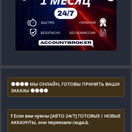
🟢🟢🟢🟢 МЫ ОНЛАЙН, ГОТОВЫ ПРИНЯТЬ ВАШИ
ЗАКАЗЫ 🟢🟢🟢🟢
❗ Если вам нужны [АВТО 24/7] ГОТОВЫЕ / НОВЫЕ
АККАУНТЫ, они переехали сюда:⚠️